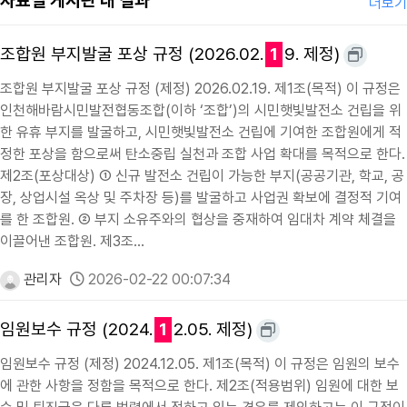
자료실 게시판 내 결과
더보기
조합원 부지발굴 포상 규정 (2026.02.
1
9. 제정)
조합원 부지발굴 포상 규정 (제정) 2026.02.19. 제1조(목적) 이 규정은
인천해바람시민발전협동조합(이하 ‘조합’)의 시민햇빛발전소 건립을 위
한 유휴 부지를 발굴하고, 시민햇빛발전소 건립에 기여한 조합원에게 적
정한 포상을 함으로써 탄소중립 실천과 조합 사업 확대를 목적으로 한다.
제2조(포상대상) ① 신규 발전소 건립이 가능한 부지(공공기관, 학교, 공
장, 상업시설 옥상 및 주차장 등)를 발굴하고 사업권 확보에 결정적 기여
를 한 조합원. ② 부지 소유주와의 협상을 중재하여 임대차 계약 체결을
이끌어낸 조합원. 제3조…
관리자
2026-02-22 00:07:34
임원보수 규정 (2024.
1
2.05. 제정)
임원보수 규정 (제정) 2024.12.05. 제1조(목적) 이 규정은 임원의 보수
에 관한 사항을 정함을 목적으로 한다. 제2조(적용범위) 임원에 대한 보