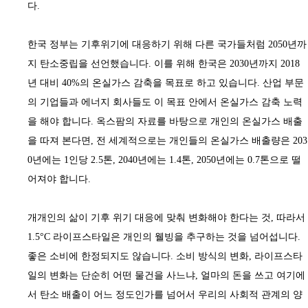
다
.
한국 정부는 기후위기에 대응하기 위해 다른 국가들처럼
2050
년까
지 탄소중립을 선언했습니다
.
이를 위해 한국은
2030
년까지
2018
년 대비
40%
의 온실가스 감축을 목표로 하고 있습니다
.
산업 부문
의 기업들과 에너지 회사들도 이 목표 안에서 온실가스 감축 노력
을 해야 합니다
.
옥스팜의 자료를 바탕으로 개인의 온실가스 배출
을 따져 본다면
,
전 세계적으로는 개인들의 온실가스 배출량은
203
0
년에는
1
인당
2.5
톤
, 2040
년에는
1.4
톤
, 2050
년에는
0.7
톤으로 떨
어져야 합니다
.
개개인의 삶이 기후 위기 대응에 맞춰 변화해야 한다는 것
,
따라서
1.5°C
라이프스타일은 개인의 웰빙을 추구하는 것을 넘어섭니다
.
좋은 소비에 한정되지도 않습니다
.
소비 방식의 변화
,
라이프스타
일의 변화는 단순히 어떤 물건을 사느냐
,
얼마의 돈을 쓰고 여기에
서 탄소 배출이 어느 정도인가를 넘어서 우리의 사회적 관계의 양