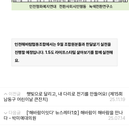
인천해바람협동조합에서는
9
월 조합원분들과 한달살기 실천을
진행할 예정입니다
. 1.5
도 라이프스타일 살아보기를 함께 실천해
요.
이전글
햇빛으로 달리고, 내 다리로 전기를 만들어요! (제15회
남동구 어린이날 큰잔치)
25.11.19
다음글
['해바람이잇다' 뉴스레터1호] 해바람이 해바람을 만나
다 - 박미애대의원
25.07.14