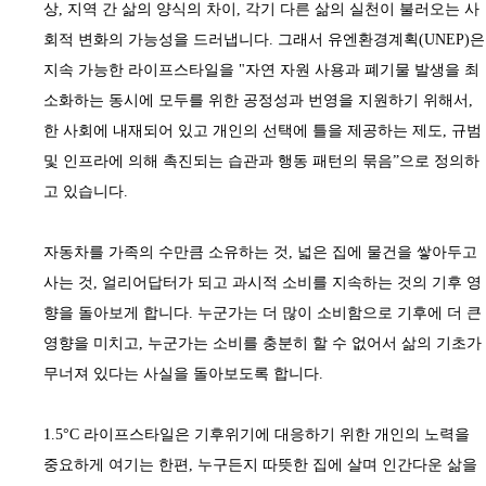
상
,
지역 간 삶의 양식의 차이
,
각기 다른 삶의 실천이 불러오는 사
회적 변화의 가능성을 드러냅니다
.
그래서 유엔환경계획
(UNEP)
은
지속 가능한 라이프스타일을
"
자연 자원 사용과 폐기물 발생을 최
소화하는 동시에 모두를 위한 공정성과 번영을 지원하기 위해서
,
한 사회에 내재되어 있고 개인의 선택에 틀을 제공하는 제도
,
규범
및 인프라에 의해 촉진되는 습관과 행동 패턴의 묶음
”
으로 정의하
고 있습니다
.
자동차를 가족의 수만큼 소유하는 것
,
넓은 집에 물건을 쌓아두고
사는 것
,
얼리어답터가 되고 과시적 소비를 지속하는 것의 기후 영
향을 돌아보게 합니다
.
누군가는 더 많이 소비함으로 기후에 더 큰
영향을 미치고
,
누군가는 소비를 충분히 할 수 없어서 삶의 기초가
무너져 있다는 사실을 돌아보도록 합니다
.
1.5°C
라이프스타일은 기후위기에 대응하기 위한 개인의 노력을
중요하게 여기는 한편
,
누구든지 따뜻한 집에 살며 인간다운 삶을